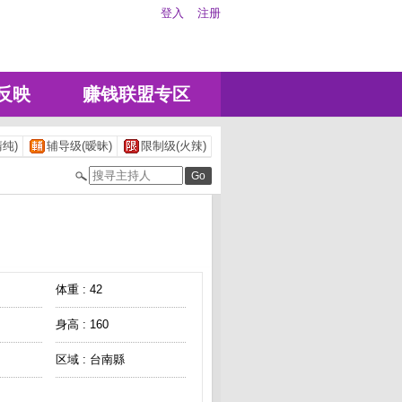
登入
注册
反映
赚钱联盟专区
纯)
辅导级(暧昧)
限制级(火辣)
体重 : 42
身高 : 160
区域 : 台南縣