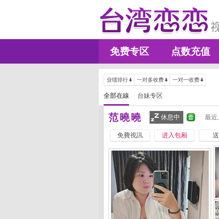
免费专区
点数充值
业绩排行
一对多收费
一对一收费
全部在線
台妹专区
范曉曉
休息中
最近
免費視訊
进入包厢
送