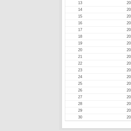
13
20
14
20
15
20
16
20
17
20
18
20
19
20
20
20
21
20
22
20
23
20
24
20
25
20
26
20
27
20
28
20
29
20
30
20