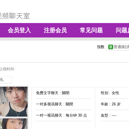
会员登入
注册会员
常见问题
问题
指数
普通级(清
上线时间 :
礼
免费文字聊天 :
關閉
性别 : 女性
一对多视讯聊天 :
關閉
年龄 : 26 岁
一对一视讯聊天 :
每分钟 30 点
血型 : ----